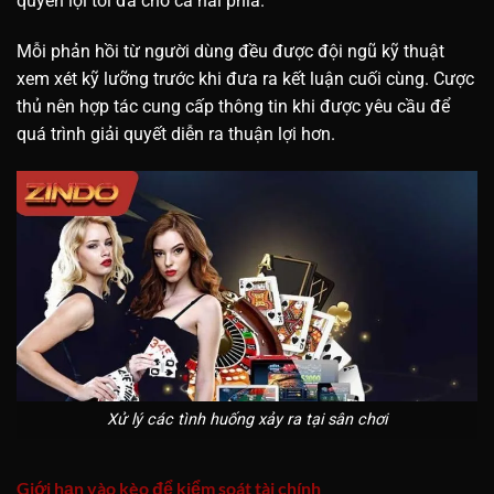
quyền lợi tối đa cho cả hai phía.
Mỗi phản hồi từ người dùng đều được đội ngũ kỹ thuật
xem xét kỹ lưỡng trước khi đưa ra kết luận cuối cùng. Cược
thủ nên hợp tác cung cấp thông tin khi được yêu cầu để
quá trình giải quyết diễn ra thuận lợi hơn.
Xử lý các tình huống xảy ra tại sân chơi
Giới hạn vào kèo để kiểm soát tài chính