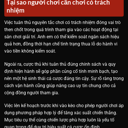
Tại sao người chơi cần chơi có trách
nhiệm
Việc tuân thủ nguyên tắc chơi có trách nhiệm đóng vai trò
then chốt trong quá trình tham gia vào các hoạt động tại
sân chơi giải trí. Anh em có thể kiểm soát ngân sách hiệu
quả hơn, đồng thời hạn chế tình trạng thua lỗ do hành vi
vào tiền không kiểm soát.
Ngoài ra, cược thủ khi tuân thủ đúng chính sách và quy
định hiện hành sẽ góp phần củng cố tính minh bạch, tạo
nên một hệ sinh thái cá cược đáng tin cậy. Sự rõ ràng trong
cách vận hành cũng giúp nâng cao uy tín chung cho cả
cộng đồng người tham gia.
Việc lên kế hoạch trước khi vào kèo cho phép người chơi áp
dụng phương pháp hợp lý để tăng xác suất chiến thắng.
Mục tiêu cụ thể cùng chiến lược phù hợp luôn là yếu tố
quan trọng để duy trì hiệu suất cá cược ổn định.