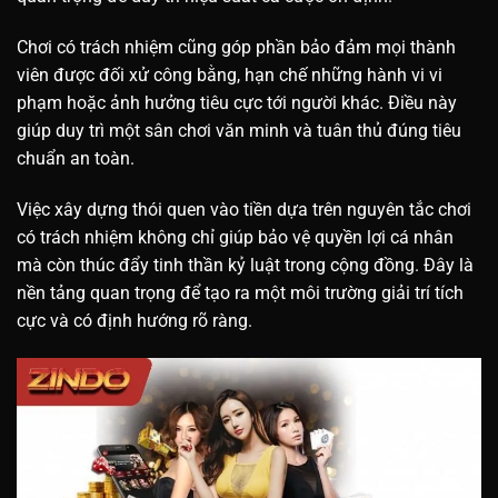
Chơi có trách nhiệm cũng góp phần bảo đảm mọi thành
viên được đối xử công bằng, hạn chế những hành vi vi
phạm hoặc ảnh hưởng tiêu cực tới người khác. Điều này
giúp duy trì một sân chơi văn minh và tuân thủ đúng tiêu
chuẩn an toàn.
Việc xây dựng thói quen vào tiền dựa trên nguyên tắc chơi
có trách nhiệm không chỉ giúp bảo vệ quyền lợi cá nhân
mà còn thúc đẩy tinh thần kỷ luật trong cộng đồng. Đây là
nền tảng quan trọng để tạo ra một môi trường giải trí tích
cực và có định hướng rõ ràng.