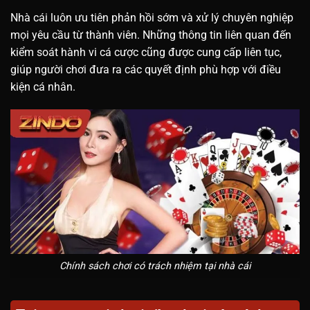
Nhà cái luôn ưu tiên phản hồi sớm và xử lý chuyên nghiệp
mọi yêu cầu từ thành viên. Những thông tin liên quan đến
kiểm soát hành vi cá cược cũng được cung cấp liên tục,
giúp người chơi đưa ra các quyết định phù hợp với điều
kiện cá nhân.
Chính sách chơi có trách nhiệm tại nhà cái