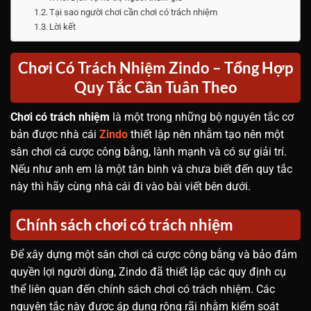
Tại sao người chơi cần chơi có trách nhiệm
Lời kết
Chơi Có Trách Nhiệm Zindo – Tổng Hợp
Quy Tắc Cần Tuân Theo
Chơi có trách nhiệm
là một trong những bộ nguyên tắc cơ
bản được nhà cái
Zindo
thiết lập nên nhằm tạo nên một
sân chơi cá cược công bằng, lành mạnh và có sự giải trí.
Nếu như anh em là một tân binh và chưa biết đến quy tắc
này thì hãy cùng nhà cái đi vào bài viết bên dưới.
Chính sách chơi có trách nhiệm
Để xây dựng một sân chơi cá cược công bằng và bảo đảm
quyền lợi người dùng, Zindo đã thiết lập các quy định cụ
thể liên quan đến chính sách chơi có trách nhiệm. Các
nguyên tắc này được áp dụng rộng rãi nhằm kiểm soát