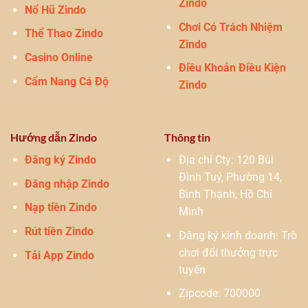
Zindo
Nổ Hũ Zindo
Chơi Có Trách Nhiệm
Thể Thao Zindo
Zindo
Casino Online
Điều Khoản Điều Kiện
Cẩm Nang Cá Độ
Zindo
Hướng dẫn Zindo
Thông tin
Đăng ký Zindo
Địa chỉ Cty: 120 Bùi
Đình Tuý, Phường 14,
Đăng nhập Zindo
Bình Thạnh, Hồ Chí
Nạp tiền Zindo
Minh
Rút tiền Zindo
Đăng ký kinh doanh: Trò
chơi đổi thưởng trực
Tải App Zindo
tuyến
Zipcode: 700000