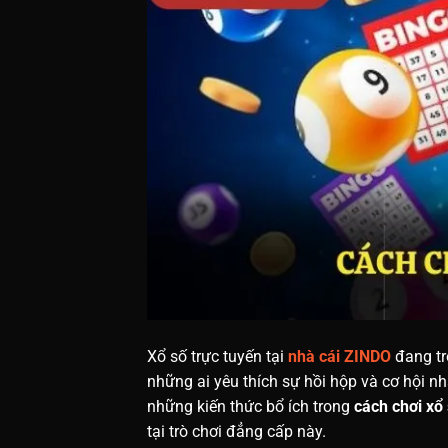
Xổ số trực tuyến tại
nhà cái ZINDO
đang trở
những ai yêu thích sự hồi hộp và cơ hội n
những kiến thức bổ ích trong
cách chơi xổ 
tại trò chơi đẳng cấp này.