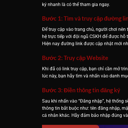
ký nhanh là có thể tham gia ngay.
Bước 1: Tìm và truy cập đường lin
Để truy cập vào trang chủ, người chơi nên 
hệ trực tiếp với đội ngũ CSKH để được hỗ 
Hiện nay đường link được cập nhật mới nh
Bước 2: Truy cập Website
Khi đã có link truy cập, bạn chỉ cần mở trì
lúc này, bạn hãy tìm và nhấn vào danh mục
Bước 3: Điền thông tin đăng ký
Sau khi nhấn vào “Đăng nhập”, hệ thống sẽ
thông tin bắt buộc như: tên đăng nhập, mậ
cá nhân khác. Hãy đảm bảo nhập đúng và đầ