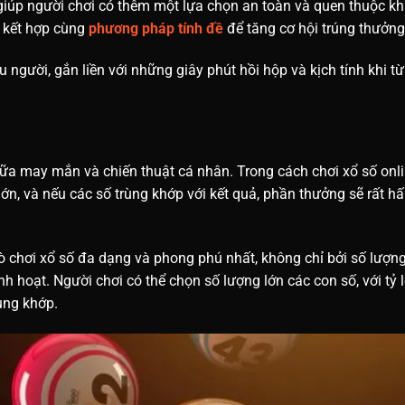
 giúp người chơi có thêm một lựa chọn an toàn và quen thuộc kh
i kết hợp cùng
phương pháp tính đề
để tăng cơ hội trúng thưởng
u người, gắn liền với những giây phút hồi hộp và kịch tính khi t
giữa may mắn và chiến thuật cá nhân. Trong cách chơi xổ số onli
ớn, và nếu các số trùng khớp với kết quả, phần thưởng sẽ rất h
ò chơi xổ số đa dạng và phong phú nhất, không chỉ bởi số lượn
h hoạt. Người chơi có thể chọn số lượng lớn các con số, với tỷ l
rùng khớp.