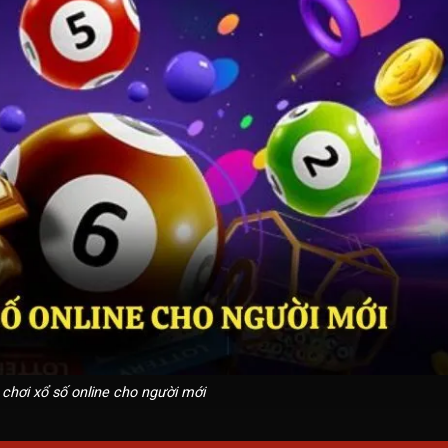
chơi xổ số online cho người mới