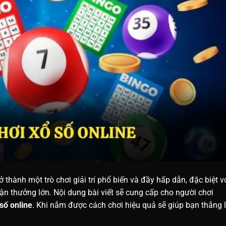
 thành một trò chơi giải trí phổ biến và đầy hấp dẫn, đặc biệt v
hận thưởng lớn. Nội dung bài viết sẽ cung cấp cho người chơi
số online
. Khi nắm được cách chơi hiệu quả sẽ giúp bạn thắng 