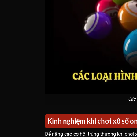
Các 
Kinh nghiệm khi chơi xổ số on
Để nâng cao cơ hội trúng thưởng khi chơi 