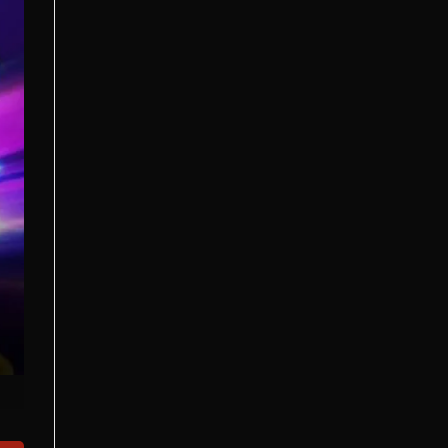
h
i
ệ
m