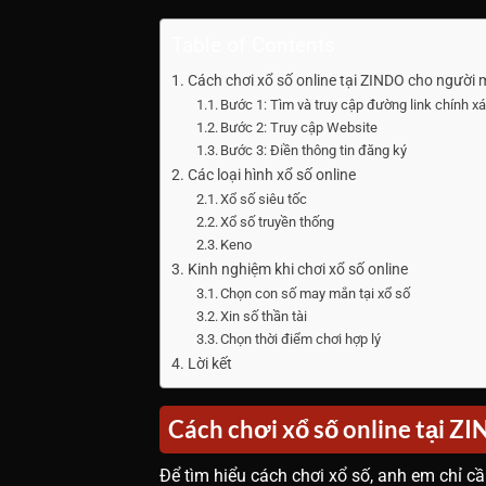
Table of Contents
Cách chơi xổ số online tại ZINDO cho người 
Bước 1: Tìm và truy cập đường link chính x
Bước 2: Truy cập Website
Bước 3: Điền thông tin đăng ký
Các loại hình xổ số online
Xổ số siêu tốc
Xổ số truyền thống
Keno
Kinh nghiệm khi chơi xổ số online
Chọn con số may mắn tại xổ số
Xin số thần tài
Chọn thời điểm chơi hợp lý
Lời kết
Cách chơi xổ số online tại Z
Để tìm hiểu cách chơi xổ số, anh em chỉ c