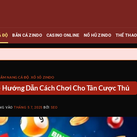
Á ĐỘ
BẮN CÁ ZINDO
CASINO ONLINE
NỔ HŨ ZINDO
THỂ THAO
CẨM NANG CÁ ĐỘ
,
XỔ SỐ ZINDO
 – Hướng Dẫn Cách Chơi Cho Tân Cược Thủ
NG VÀO
THÁNG 5 7, 2025
BỞI
SEO