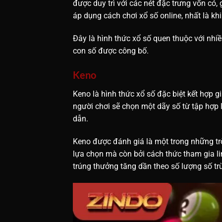
được duy trì với các nét đặc trưng vốn có,
áp dụng cách chơi xổ số online, nhất là kh
Đây là hình thức xổ số quen thuộc với nhiề
con số được công bố.
Keno
Keno là hình thức xổ số đặc biệt kết hợp 
người chơi sẽ chọn một dãy số từ tập hợp l
dẫn.
Keno được đánh giá là một trong những tr
lựa chọn mà còn bởi cách thức tham gia lin
trúng thưởng tăng dần theo số lượng số t