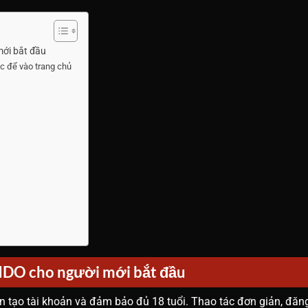
mới bắt đầu
ác để vào trang chủ
INDO cho người mới bắt đầu
ần tạo tài khoản và đảm bảo đủ 18 tuổi. Thao tác đơn giản, đăn